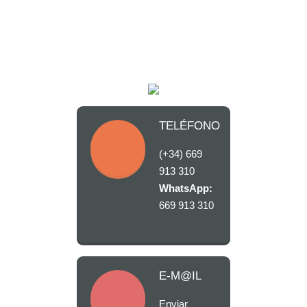
TELÉFONO
(+34) 669
913 310
WhatsApp:
669 913 310
E-M@IL
Enviar