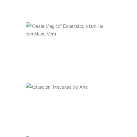
31·10·2023
19:00 a 21:00
MÁS INFO
“OESTE MÁGICO” ESPECTÁCULO
FAMILIAR CON MANU VERA
Sala Galileo Galilei
28·10·2023
17:00 h
MÁS INFO
ACTUACIÓN: MECENAS DEL ARTE
La Gran Escuela de Magia "Ana Tamariz"
26·10·2023
21:00h
MÁS INFO