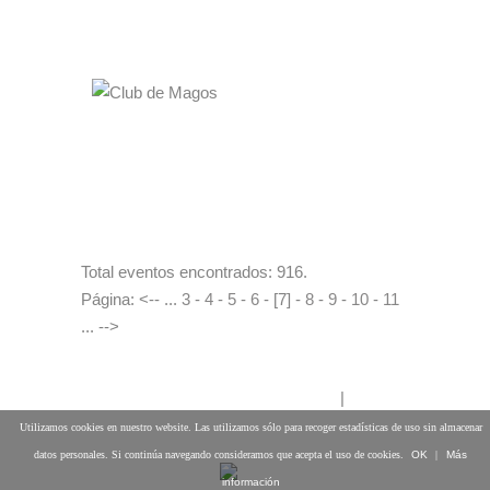
21:00h
MÁS INFO
CLUB DE MAGOS
La Gran Escuela de Magia "Ana Tamariz"
17·10·2023
19:00 a 21:00
MÁS INFO
Total eventos encontrados: 916.
Página: <-- ...
3
-
4
-
5
-
6
- [7] -
8
-
9
-
10
-
11
... -->
DISEÑO WEB NET ENGINEER
|
Aviso
Legal y Políticas
Utilizamos cookies en nuestro website. Las utilizamos sólo para recoger estadísticas de uso sin almacenar
datos personales. Si continúa navegando consideramos que acepta el uso de cookies.
OK
|
Más
información