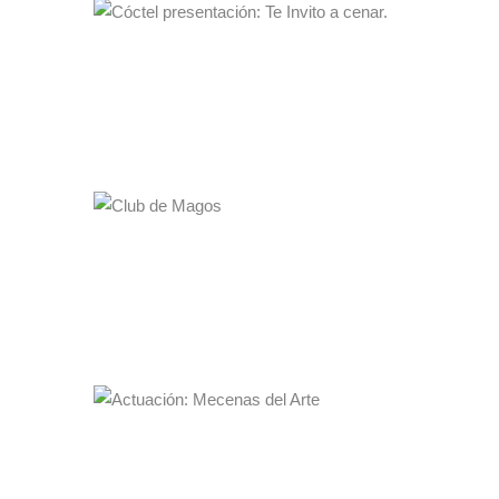
CÓCTEL PRESENTACIÓN: TE
INVITO A CENAR.
Mirador de cuatro vientos
25·10·2023
20:00h
MÁS INFO
CLUB DE MAGOS
La Gran Escuela de Magia "Ana Tamariz"
24·10·2023
19:00 a 21:00
MÁS INFO
ACTUACIÓN: MECENAS DEL ARTE
La Gran Escuela de Magia "Ana Tamariz"
19·10·2023