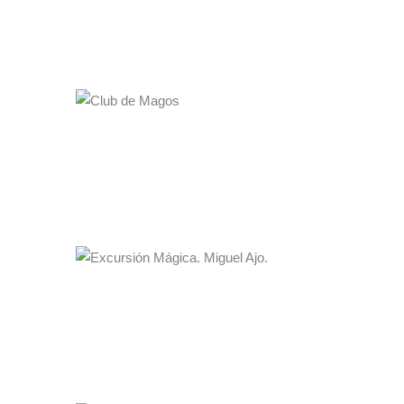
La Gran Escuela de Magia "Ana Tamariz"
23·11·2023
21:00h
MÁS INFO
CLUB DE MAGOS
La Gran Escuela de Magia "Ana Tamariz"
21·11·2023
19:00 a 21:00
MÁS INFO
EXCURSIÓN MÁGICA. MIGUEL
AJO.
Teatro Grada Mágica
18·11·2023
20:30h
MÁS INFO