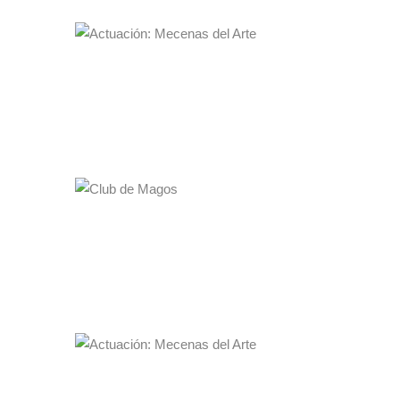
ACTUACIÓN: MECENAS DEL ARTE
La Gran Escuela de Magia "Ana Tamariz"
30·11·2023
21:00h
MÁS INFO
CLUB DE MAGOS
La Gran Escuela de Magia "Ana Tamariz"
28·11·2023
19:00 a 21:00
MÁS INFO
ACTUACIÓN: MECENAS DEL ARTE