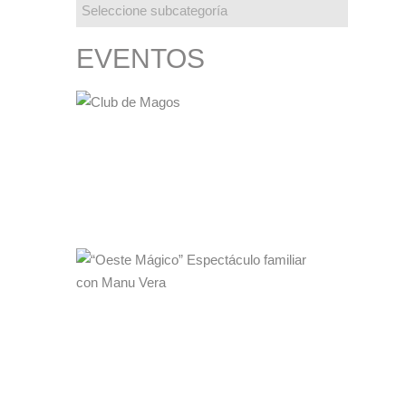
EVENTOS
CLUB DE MAGOS
La Gran Escuela de Magia "Ana Tamariz"
05·12·2023
19:00 a 21:00
MÁS INFO
“OESTE MÁGICO” ESPECTÁCULO
FAMILIAR CON MANU VERA
Sala Galileo Galilei
02·12·2023
17:00 h
MÁS INFO