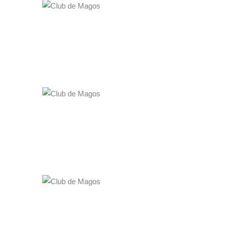
CLUB DE MAGOS
La Gran Escuela de Magia "Ana Tamariz"
14·11·2023
19:00 a 21:00
MÁS INFO
CLUB DE MAGOS
La Gran Escuela de Magia "Ana Tamariz"
07·11·2023
19:00 a 21:00
MÁS INFO
CLUB DE MAGOS
La Gran Escuela de Magia "Ana Tamariz"