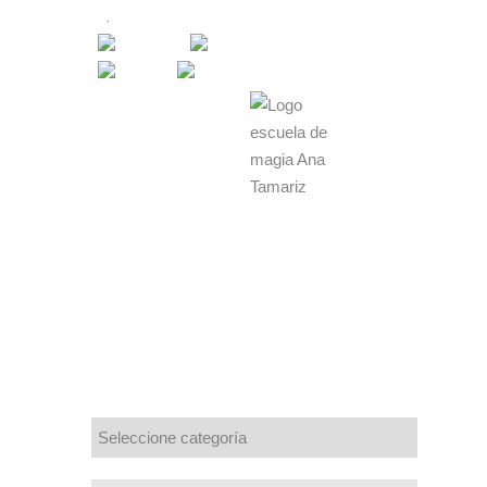
AGENDA
·
(+34) 669 913 310
Campus
Virtual
AGENDA